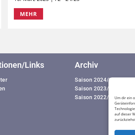
MEHR
tionen/Links
Archiv
ter
Saison 2024/25
en
Saison 2023/24
Saison 2022/23
Um dir ein 
Geräteinfor
Technologie
auf dieser 
zurückziehs