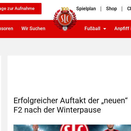
age zur Aufnahme
Spielplan
Shop
C
nsoren
Wir Suchen
Fußball
Anpfiff
Erfolgreicher Auftakt der „neuen“
F2 nach der Winterpause