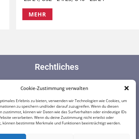
MEHR
Rechtliches
Impressum
Cookie-Zustimmung verwalten
Datenschutzerklärung
Cookie-Richtlinie (EU)
optimales Erlebnis zu bieten, verwenden wir Technologien wie Cookies, um
mationen zu speichern und/oder darauf zuzugreifen. Wenn du diesen
Videoüberwachung-Aufzeichnung
n zustimmst, können wir Daten wie das Surfverhalten oder eindeutige IDs
Website verarbeiten. Wenn du deine Zustimmung nicht erteilst oder
t, können bestimmte Merkmale und Funktionen beeinträchtigt werden.