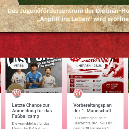
VEREIN
1. HERREN - 25/26
Letzte Chance zur
Vorbereitungsplan
Anmeldung für das
der 1. Mannschaft
Fußballcamp
Die Sommerpause ist
Geschichte, der Fokus ist
Die Anmeldefrist für das
geschärft! Für unsere 1.
königliche Fußballcamp