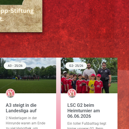
A3 - 25/26
G2- 25/26
A3 steigt in die
LSC G2 beim
Landesliga auf
Heimturnier am
06.06.2026
2 Niederlagen in der
Hinrunde waren am Ende
Ein toller Fußballtag liegt
zu viel Hypothek, um
hinter unserer G2. Beim