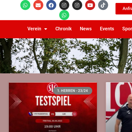
Anfr
Verein
Chronik
News
Events
Spo
1. HERREN - 23/24