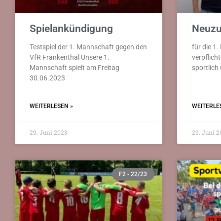
Spielankündigung
Neuz
Testspiel der 1. Mannschaft gegen den
für die 1
VfR Frankenthal Unsere 1.
verpflich
Mannschaft spielt am Freitag
sportlich
30.06.2023
WEITERLESEN »
WEITERLE
29. Juni 2023
29. Juni 2
F2 - 22/23