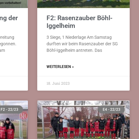
ng der
F2: Rasenzauber Böhl-
Iggelheim
reitung
3 Siege, 1 Niederlage Am Samstag
egonnen.
durften wir beim Rasenzauber der SG
eam
Böhl-Iggelheim antreten. Das
WEITERLESEN »
18. Juni 2023
F2 - 22/23
E4 - 22/23