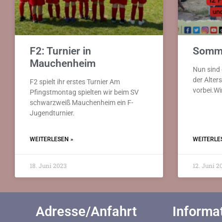
F2: Turnier in
Somme
Mauchenheim
Nun sind 
der Alter
F2 spielt ihr erstes Turnier Am
vorbei.W
Pfingstmontag spielten wir beim SV
schwarzweiß Mauchenheim ein F-
Jugendturnier.
WEITERLESEN »
WEITERLE
18. Juni 2023
12. Juni 2
Adresse/Anfahrt
Informa