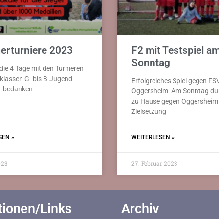
rturniere 2023
F2 mit Testspiel a
Sonntag
die 4 Tage mit den Turnieren
sklassen G- bis B-Jugend
Erfolgreiches Spiel gegen FS
ir bedanken
Oggersheim Am Sonntag dur
zu Hause gegen Oggersheim 
Zielsetzung
SEN »
WEITERLESEN »
023
27. Februar 2023
tionen/Links
Archiv