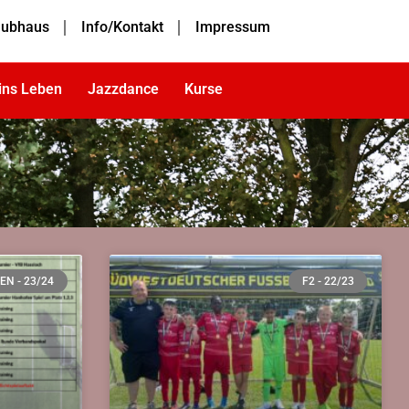
lubhaus
Info/Kontakt
Impressum
 ins Leben
Jazzdance
Kurse
EN - 23/24
F2 - 22/23