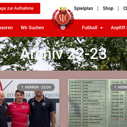
age zur Aufnahme
Spielplan
Shop
C
nsoren
Wir Suchen
Fußball
Anpfiff
Archiv 22-23
1. HERREN - 23/24
1. HERR