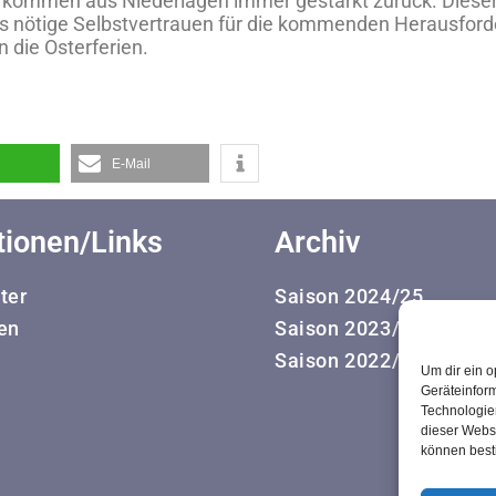
d kommen aus Niederlagen immer gestärkt zurück. Dieser
s nötige Selbstvertrauen für die kommenden Herausford
 die Osterferien.
E-Mail
tionen/Links
Archiv
ter
Saison 2024/25
en
Saison 2023/24
Saison 2022/23
Um dir ein o
Geräteinfor
Technologien
dieser Websi
können best