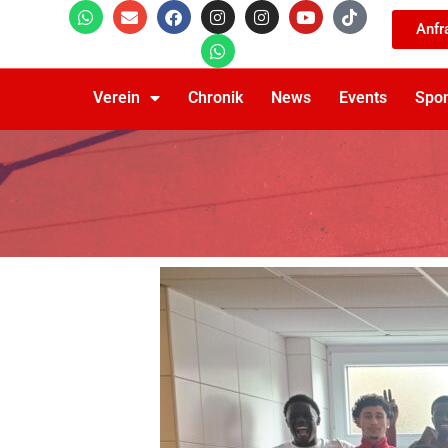
Anfr
Verein
Chronik
News
Events
Spo