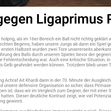
gegen Ligaprimus 
olprig, als im 16er-Bereich ein Ball nicht richtig geklä
lechten Beginns, haben unsere Jungs ab dann ein Spiel ge
 ersten Halbzeit wurden zwei Tore unsererseits aberkan
erührung des Balls durch unseren Spieler, bevor der geg
ehlentscheidung war. Auch eine kritische Situation, in 
ls Gelb geahndet werden können. Trotzdem blieb unser 
 Achraf Ait Khardi dann in der 70. Minute der Ausgleich 
nd unsere defensive Organisation so sicher, dass Pirma
n ist, dass wir im Vergleich zum Gegner, der mit einer S
 hatten. Dieser deutliche Kontrast zeigt, wie viel Potenz
ung gewinnt.