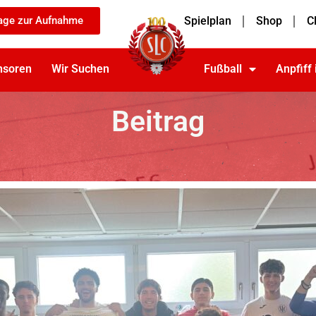
age zur Aufnahme
Spielplan
Shop
C
nsoren
Wir Suchen
Fußball
Anpfiff
Beitrag