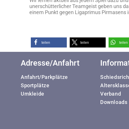
Wir lernen aktuell aus jedem Spiel dazu un
unerschütterlicher Teamgeist geben uns da
einem Punkt gegen Ligaprimus Pirmasens in
teilen
teilen
teilen
Adresse/Anfahrt
Informa
Anfahrt/Parkplätze
Schiedsrich
Sportplätze
Altersklass
Umkleide
Verband
Downloads