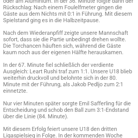
oder am Aluminium. In der 36. Minute folgte dann der
Rückschlag: Nach einem Foulelfmeter gingen die
Gäste aus dem Nichts mit 0:1 in Führung. Mit diesem
Spielstand ging es in die Halbzeitpause.
Nach dem Wiederanpfiff zeigte unsere Mannschaft
sofort, dass sie die Partie unbedingt drehen wollte.
Die Torchancen häuften sich, während die Gäste
kaum noch aus der eigenen Hälfte herauskamen.
In der 67. Minute fiel schließlich der verdiente
Ausgleich: Leart Rushi traf zum 1:1. Unsere U18 blieb
weiterhin druckvoll und belohnte sich in der 80.
Minute mit der Führung, als Jakob Pedljo zum 2:1
einnetzte.
Nur vier Minuten später sorgte Emil Safferling für die
Entscheidung und schob den Ball zum 3:1-Endstand
über die Linie (84. Minute).
Mit diesem Erfolg feiert unsere U18 den dritten
Ligaspielsieg in Folge. In der kommenden Woche