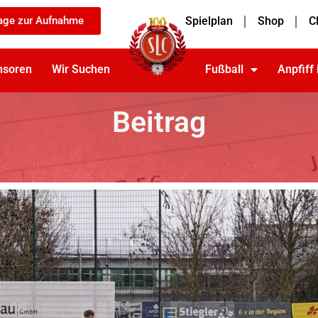
age zur Aufnahme
Spielplan
Shop
C
nsoren
Wir Suchen
Fußball
Anpfiff
Beitrag