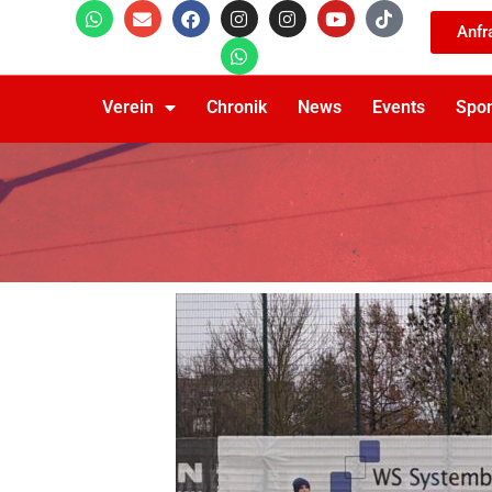
Anfr
Verein
Chronik
News
Events
Spo