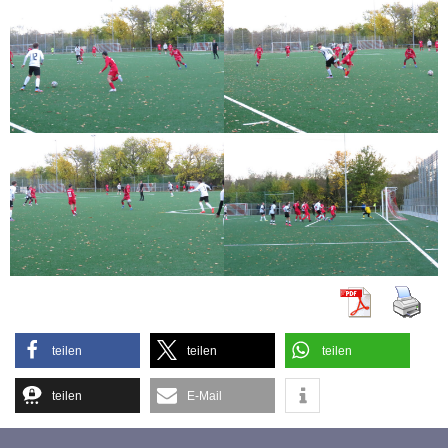
teilen
teilen
teilen
teilen
E-Mail